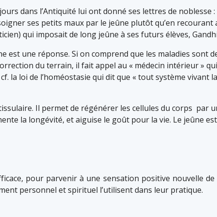
jours dans l’Antiquité lui ont donné ses lettres de noblesse
t soigner ses petits maux par le jeûne plutôt qu’en recourant
ien) qui imposait de long jeûne à ses futurs élèves, Gandhi 
ne est une réponse. Si on comprend que les maladies sont de
correction du terrain, il fait appel au « médecin intérieur » q
cf. la loi de l’homéostasie qui dit que « tout système vivant
tissulaire. Il permet de régénérer les cellules du corps par 
nte la longévité, et aiguise le goût pour la vie. Le jeûne e
ficace, pour parvenir à une sensation positive nouvelle de s
ent personnel et spirituel l’utilisent dans leur pratique.