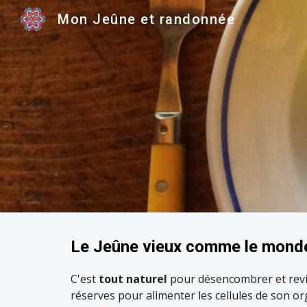
Mon Jeûne et randonnée
Sk
Le Jeûne vieux comme le mond
C'est
tout naturel
pour désencombrer et revita
réserves pour alimenter les cellules de son o