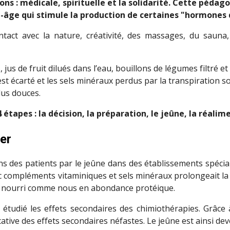
ions : médicale, spirituelle et la solidarité. Cette péd
i-âge qui stimule la production de certaines "hormones 
ontact avec la nature, créativité, des massages, du sauna
 jus de fruit dilués dans l’eau, bouillons de légumes filtré e
t écarté et les sels minéraux perdus par la transpiration 
plus douces.
étapes : la décision, la préparation, le jeûne, la réalim
ger
s des patients par le jeûne dans des établissements spéciali
c compléments vitaminiques et sels minéraux prolongeait la 
n nourri comme nous en abondance protéique.
a étudié les effets secondaires des chimiothérapies. Grâce
icative des effets secondaires néfastes. Le jeûne est ainsi d