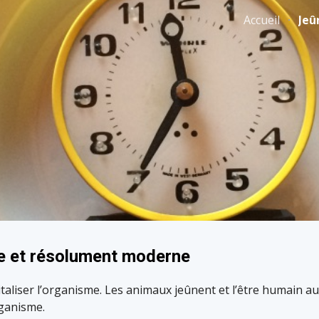
Accueil
Jeû
ip to main content
Skip to navigat
e et résolument moderne
liser l’organisme. Les animaux jeûnent et l’être humain aus
rganisme.